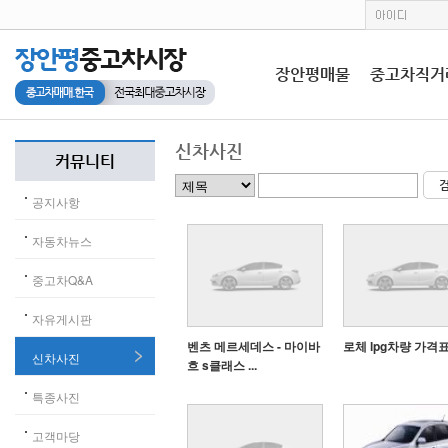
장안평매물
중고차직거
신차사진
커뮤니티
공지사항
자동차뉴스
중고차Q&A
자유게시판
벤츠 메르세데스 - 마이바
로체 lpg차량 가격
신차사진
흐 s클래스 ...
특종사진
고객마당