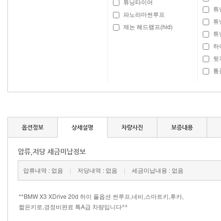
튜닝타이어
튜
파노라마썬루프
튜
제논 헤드램프(hid)
튜
하
뒷
통
옵션정보
상세설명
차량사진
보증내용
압류,저당 세금미납정보
압류내역 : 없음
|
저당내역 : 없음
|
세금미납내용 : 없음
​**BMW X3 XDrive 20d 하이 풀옵션 썬루프,네비,스마트키,후카,
짧은키로,경정비완료 특A급 차량입니다^^