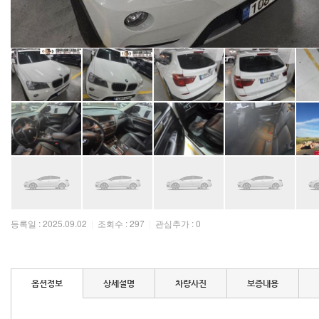
등록일 : 2025.09.02
|
조회수 : 297
|
관심추가 : 0
옵션정보
상세설명
차량사진
보증내용