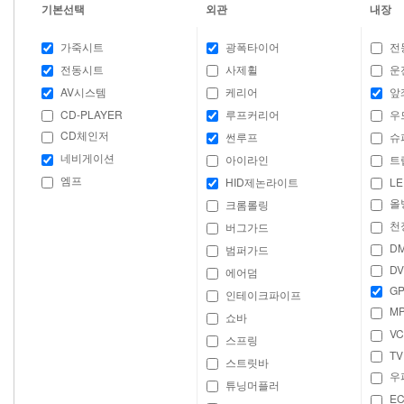
기본선택
외관
내장
가죽시트
광폭타이어
전
전동시트
사제휠
운
AV시스템
케리어
앞
CD-PLAYER
루프커리어
우
CD체인저
썬루프
슈
네비게이션
아이라인
트
엠프
HID제논라이트
LE
올
크롬롤링
천
버그가드
D
범퍼가드
DV
에어덤
GP
인테이크파이프
M
쇼바
VC
스프링
TV
스트릿바
우
튜닝머플러
E