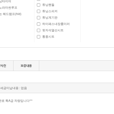
닝타이어
튜닝핸들
노라마썬루프
튜닝스피커
 헤드램프(hid)
튜닝계기판
하이패스내장룸미러
뒷자석열선시트
통풍시트
량사진
보증내용
세금미납내용 : 없음
비완료 특A급 차량입니다^^