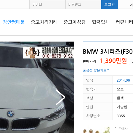
아
장안평매물
중고차직거래
중고차상담
협력업체
커뮤니
BMW 3시리즈(F30)
1,390만원
판매가격
풀옵션,짧은키로^^
연식
2014.06
변속기
오토
색상
흰색
엔진
가솔린
차량번호
8355
판매자