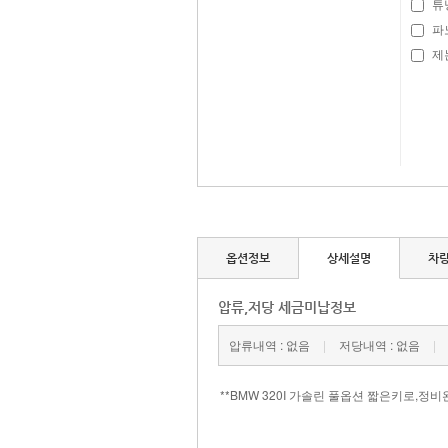
튜
파
제논
옵션정보
상세설명
차
압류,저당 세금미납정보
압류내역 : 없음
|
저당내역 : 없음
|
**BMW 320I 가솔린 풀옵션 짧은키로,정