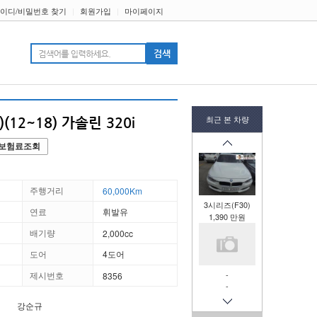
이디/비밀번호 찾기
|
회원가입
|
마이페이지
티
최근 본 차량
(12~18) 가솔린 320i
보험료조회
주행거리
60,000Km
3시리즈(F30)
연료
휘발유
1,390 만원
배기량
2,000cc
도어
4도어
제시번호
-
8356
-
강순규