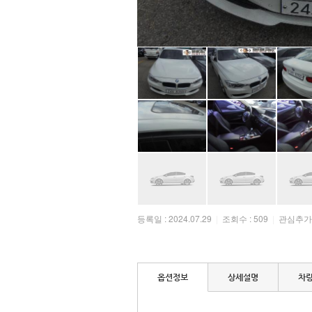
등록일 : 2024.07.29
|
조회수 : 509
|
관심추가 :
옵션정보
상세설명
차