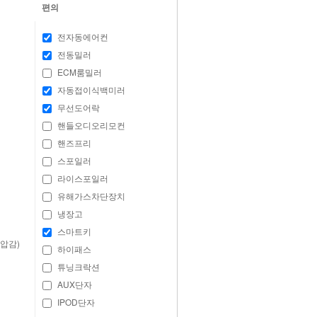
편의
전자동에어컨
전동밀러
ECM룸밀러
자동접이식백미러
무선도어락
핸들오디오리모컨
핸즈프리
스포일러
라이스포일러
유해가스차단장치
냉장고
스마트키
압감)
하이패스
튜닝크락션
AUX단자
IPOD단자