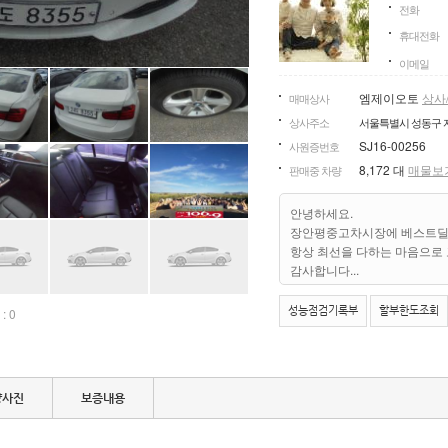
전화
휴대전화
이메일
엠제이오토
상사
매매상사
상사주소
서울특별시 성동구 자
SJ16-00256
사원증번호
8,172 대
매물보
판매중 차량
안녕하세요.
장안평중고차시장에 베스트딜
항상 최선을 다하는 마음으로
감사합니다...
성능점검기록부
할부한도조회
 0
량사진
보증내용