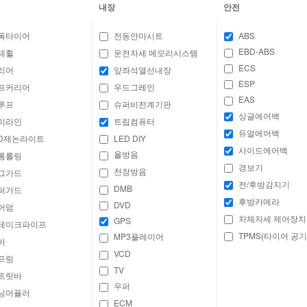
내장
안전
폭타이어
전동안마시트
ABS
EBD-ABS
제휠
운전자세 메모리시스템
ECS
리어
앞좌석열선내장
ESP
프커리어
우드그레인
EAS
루프
슈퍼비전계기판
싱글에어백
이라인
트립컴퓨터
듀얼에어백
ID제논라이트
LED DIY
사이드에어백
올방음
롬롤링
경보기
천장방음
그가드
전/후방감지기
DMB
퍼가드
후방카메라
DVD
어덤
차체자세 제어장치
GPS
테이크파이프
TPMS(타이어 공기
MP3플레이어
바
VCD
프링
TV
트릿바
우퍼
닝머플러
ECM