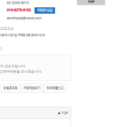
TOP
02-2249-8210
010-8278-9192
무료문자상담
worshipsk@naver.com
/조합정보
동차시장1길 70 B동 2층 엠제이오토
기
러 강순규입니다.
 고객여러분을 모시겠습니다.
보험료조회
차량제원보기
허위매물신고
▲ TOP