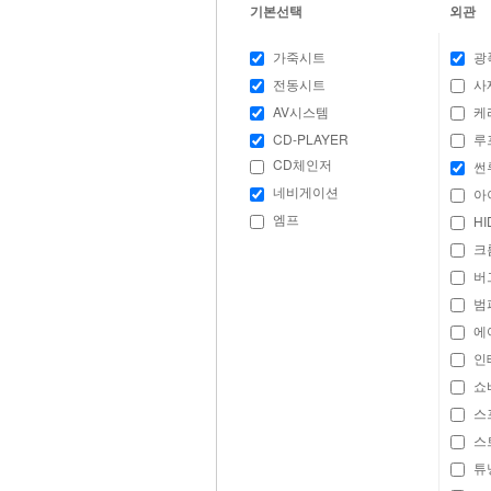
기본선택
외관
가죽시트
광
전동시트
사
AV시스템
케
CD-PLAYER
루
CD체인저
썬
네비게이션
아
엠프
H
크
버
범
에
인
쇼
스
스
튜